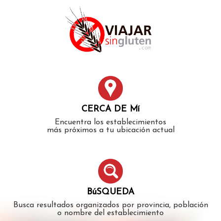
Error: The domain WWW.VIAJARSINGLUTEN.COM is not
authorized to show the cookie declaration for domain group
ID 546ddaab-b478-4440-aa8a-3b0205284212. Please add it to
the domain group in the Cookiebot Manager to authorize
the domain.
CERCA DE Mí
Encuentra los establecimientos
más próximos a tu ubicación actual
BúSQUEDA
Busca resultados organizados por provincia, población
o nombre del establecimiento