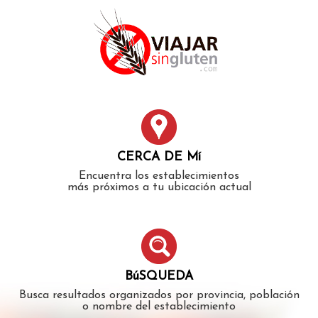
Error: The domain WWW.VIAJARSINGLUTEN.COM is not
authorized to show the cookie declaration for domain group
ID 546ddaab-b478-4440-aa8a-3b0205284212. Please add it to
the domain group in the Cookiebot Manager to authorize
the domain.
CERCA DE Mí
Encuentra los establecimientos
más próximos a tu ubicación actual
BúSQUEDA
Busca resultados organizados por provincia, población
o nombre del establecimiento