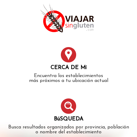
Error: The domain WWW.VIAJARSINGLUTEN.COM is not
authorized to show the cookie declaration for domain group
ID 546ddaab-b478-4440-aa8a-3b0205284212. Please add it to
the domain group in the Cookiebot Manager to authorize
the domain.
CERCA DE Mí
Encuentra los establecimientos
más próximos a tu ubicación actual
BúSQUEDA
Busca resultados organizados por provincia, población
o nombre del establecimiento