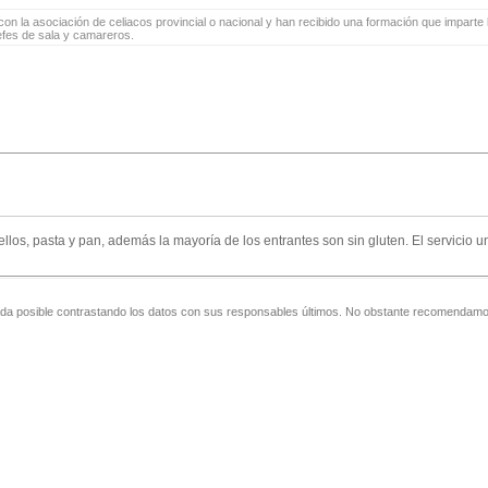
on la asociación de celiacos provincial o nacional y han recibido una formación que imparte l
jefes de sala y camareros.
llos, pasta y pan, además la mayorí­a de los entrantes son sin gluten. El servicio
zada posible contrastando los datos con sus responsables últimos. No obstante recomendamos