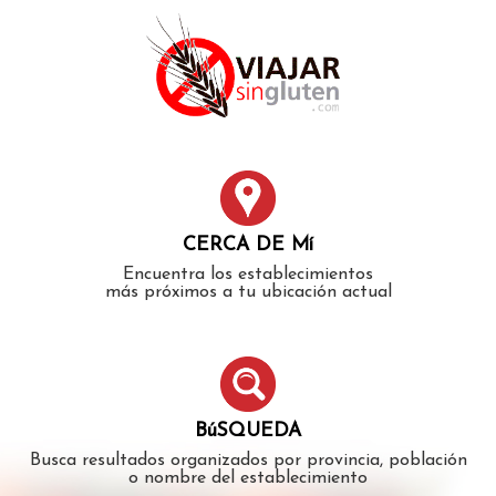
Error: The domain WWW.VIAJARSINGLUTEN.COM is not
authorized to show the cookie declaration for domain group
ID 546ddaab-b478-4440-aa8a-3b0205284212. Please add it to
the domain group in the Cookiebot Manager to authorize
the domain.
CERCA DE Mí
Encuentra los establecimientos
más próximos a tu ubicación actual
BúSQUEDA
Busca resultados organizados por provincia, población
o nombre del establecimiento