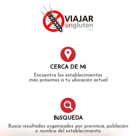
Error: The domain WWW.VIAJARSINGLUTEN.COM is not
authorized to show the cookie declaration for domain group
ID 546ddaab-b478-4440-aa8a-3b0205284212. Please add it to
the domain group in the Cookiebot Manager to authorize
the domain.
CERCA DE Mí
Encuentra los establecimientos
más próximos a tu ubicación actual
BúSQUEDA
Busca resultados organizados por provincia, población
o nombre del establecimiento