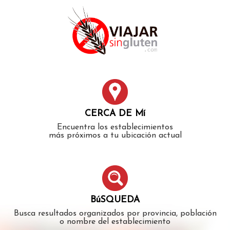
Error: The domain WWW.VIAJARSINGLUTEN.COM is not
authorized to show the cookie declaration for domain group
ID 546ddaab-b478-4440-aa8a-3b0205284212. Please add it to
the domain group in the Cookiebot Manager to authorize
the domain.
CERCA DE Mí
Encuentra los establecimientos
más próximos a tu ubicación actual
BúSQUEDA
Busca resultados organizados por provincia, población
o nombre del establecimiento