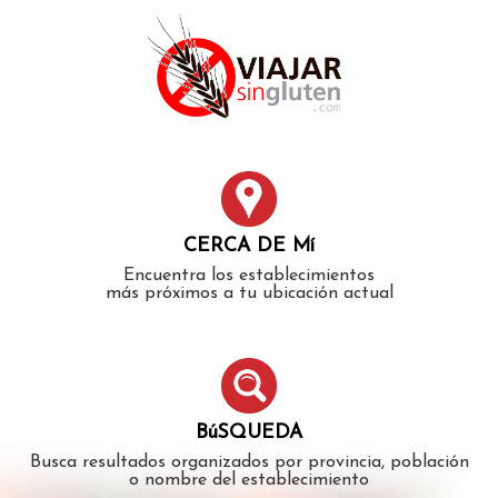
Error: The domain WWW.VIAJARSINGLUTEN.COM is not
authorized to show the cookie declaration for domain group
ID 546ddaab-b478-4440-aa8a-3b0205284212. Please add it to
the domain group in the Cookiebot Manager to authorize
the domain.
CERCA DE Mí
Encuentra los establecimientos
más próximos a tu ubicación actual
BúSQUEDA
Busca resultados organizados por provincia, población
o nombre del establecimiento