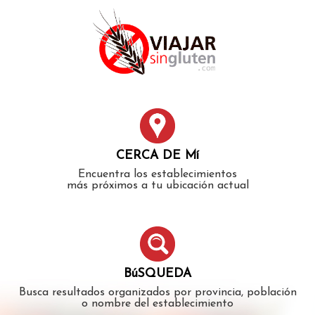
Error: The domain WWW.VIAJARSINGLUTEN.COM is not
authorized to show the cookie declaration for domain group
ID 546ddaab-b478-4440-aa8a-3b0205284212. Please add it to
the domain group in the Cookiebot Manager to authorize
the domain.
CERCA DE Mí
Encuentra los establecimientos
más próximos a tu ubicación actual
BúSQUEDA
Busca resultados organizados por provincia, población
o nombre del establecimiento