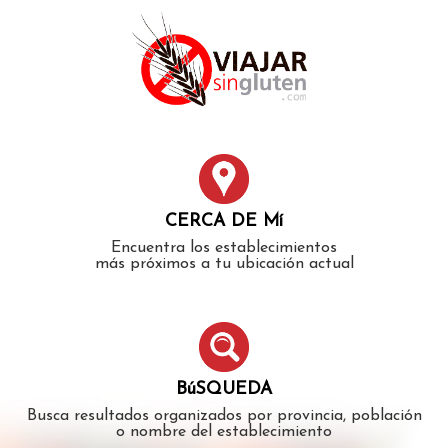
Error: The domain WWW.VIAJARSINGLUTEN.COM is not
authorized to show the cookie declaration for domain group
ID 546ddaab-b478-4440-aa8a-3b0205284212. Please add it to
the domain group in the Cookiebot Manager to authorize
the domain.
CERCA DE Mí
Encuentra los establecimientos
más próximos a tu ubicación actual
BúSQUEDA
Busca resultados organizados por provincia, población
o nombre del establecimiento