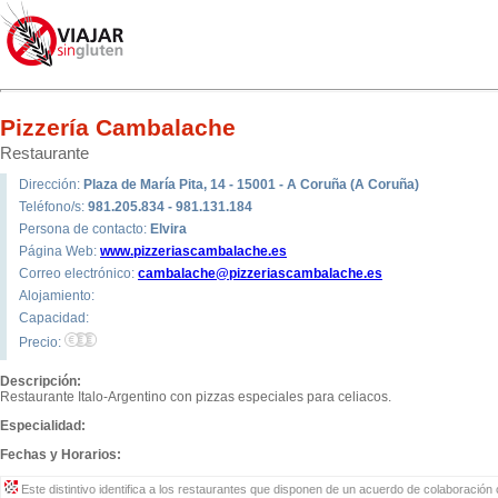
Pizzería Cambalache
Restaurante
Dirección:
Plaza de María Pita, 14 - 15001 - A Coruña (A Coruña)
Teléfono/s:
981.205.834 - 981.131.184
Persona de contacto:
Elvira
Página Web:
www.pizzeriascambalache.es
Correo electrónico:
cambalache@pizzeriascambalache.es
Alojamiento:
Capacidad:
Precio:
Descripción:
Restaurante Italo-Argentino con pizzas especiales para celiacos.
Especialidad:
Fechas y Horarios:
Este distintivo identifica a los restaurantes que disponen de un acuerdo de colaboración c