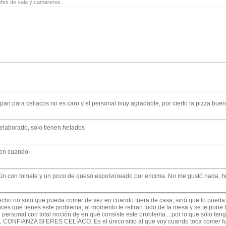
jefes de sala y camareros.
pan para celiacos no es caro y el personal muy agradable, por cierto la pizza bue
e elaborado, solo tienen helados
 en cuando.
atún con tomate y un poco de queso espolvoreado por encima. No me gustó nada, h
cho no solo que pueda comer de vez en cuando fuera de casa, sinó que lo pueda h
es que tienes este problema, al momento te retiran todo de la mesa y se te pone t
n personal con total noción de en qué consiste este problema....por lo que sólo te
TAL CONFIANZA SI ERES CELÍACO. Es el único sitio al que voy cuando toca co