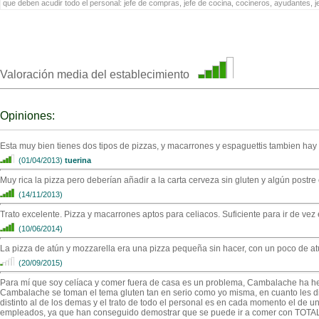
que deben acudir todo el personal: jefe de compras, jefe de cocina, cocineros, ayudantes, 
Valoración media del establecimiento
Opiniones:
Esta muy bien tienes dos tipos de pizzas, y macarrones y espaguettis tambien hay 
(01/04/2013)
tuerina
Muy rica la pizza pero deberían añadir a la carta cerveza sin gluten y algún postr
(14/11/2013)
Trato excelente. Pizza y macarrones aptos para celiacos. Suficiente para ir de vez
(10/06/2014)
La pizza de atún y mozzarella era una pizza pequeña sin hacer, con un poco de 
(20/09/2015)
Para mí que soy celíaca y comer fuera de casa es un problema, Cambalache ha he
Cambalache se toman el tema gluten tan en serio como yo misma, en cuanto les dic
distinto al de los demas y el trato de todo el personal es en cada momento el de u
empleados, ya que han conseguido demostrar que se puede ir a comer con TO