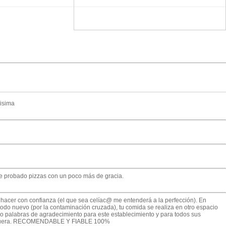
nisima
e probado pizzas con un poco más de gracia.
acer con confianza (el que sea celíac@ me entenderá a la perfección). En
odo nuevo (por la contaminación cruzada), tu comida se realiza en otro espacio
ngo palabras de agradecimiento para este establecimiento y para todos sus
mer fuera. RECOMENDABLE Y FIABLE 100%