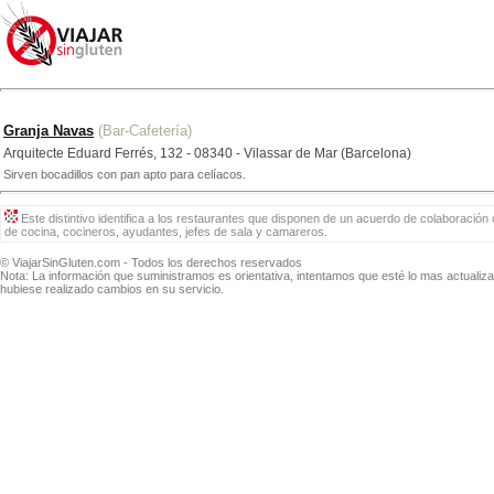
Granja Navas
(Bar-Cafetería)
Arquitecte Eduard Ferrés, 132 - 08340 - Vilassar de Mar (Barcelona)
Sirven bocadillos con pan apto para celíacos.
Este distintivo identifica a los restaurantes que disponen de un acuerdo de colaboración 
de cocina, cocineros, ayudantes, jefes de sala y camareros.
© ViajarSinGluten.com - Todos los derechos reservados
Nota: La información que suministramos es orientativa, intentamos que esté lo mas actuali
hubiese realizado cambios en su servicio.