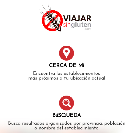
Error: The domain WWW.VIAJARSINGLUTEN.COM is not
authorized to show the cookie declaration for domain group
ID 546ddaab-b478-4440-aa8a-3b0205284212. Please add it to
the domain group in the Cookiebot Manager to authorize
the domain.
CERCA DE Mí
Encuentra los establecimientos
más próximos a tu ubicación actual
BúSQUEDA
Busca resultados organizados por provincia, población
o nombre del establecimiento