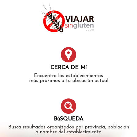
Error: The domain WWW.VIAJARSINGLUTEN.COM is not
authorized to show the cookie declaration for domain group
ID 546ddaab-b478-4440-aa8a-3b0205284212. Please add it to
the domain group in the Cookiebot Manager to authorize
the domain.
CERCA DE Mí
Encuentra los establecimientos
más próximos a tu ubicación actual
BúSQUEDA
Busca resultados organizados por provincia, población
o nombre del establecimiento