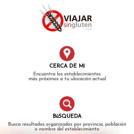
Error: The domain WWW.VIAJARSINGLUTEN.COM is not
authorized to show the cookie declaration for domain group
ID 546ddaab-b478-4440-aa8a-3b0205284212. Please add it to
the domain group in the Cookiebot Manager to authorize
the domain.
CERCA DE Mí
Encuentra los establecimientos
más próximos a tu ubicación actual
BúSQUEDA
Busca resultados organizados por provincia, población
o nombre del establecimiento